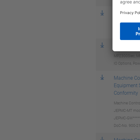
Declaration
MP3200iec, MP
Published May
EPLAN Mak
MP2300Siec, MP
IO Options, Pow
Machine Co
Equipment S
Conformity
Machine Contr
JEPMC-MT mod
JEPMC-GW*****
DoC-No. 900-21