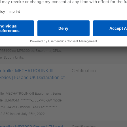
 of Conformity MP3000iec Series
Certification
3300iec, Document No. DOC_MP3xxxiec
 2017
ros MPiec
EPLAN
23100iec, MP3200iec, Base Units, CPUs,
er Supply Units,
ntroller MECHATROLINK-Ⅲ
Certification
eries | EU and UK Declaration of
oller MECHATROLINK-Ⅲ Equipment Series
el JEPMC-MT*******-E JEPMC-GW model
**-E JAMSC- model JAMSC-**********
3-350 issued July 25th, 2022