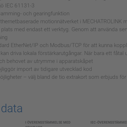
jö IEC 61131-3
amming- och gearingfunktion
thernetbaserade motionnätverket i MECHATROLINK möj
lats med endast ett verktyg. Genom att använda ser
ning
ard EtherNet/IP och Modbus/TCP för att kunna koppla
kan driva lokala förstärkarutgångar. När bara ett fåt
ch behovet av utrymme i apparatskåpet
jliggör import av tidigare utvecklad kod
ligheter – välj bland de tio extrakort som erbjuds för
 data
I ÖVERENSSTÄMMELSE MED
IEC-ÖVERENSSTÄMME