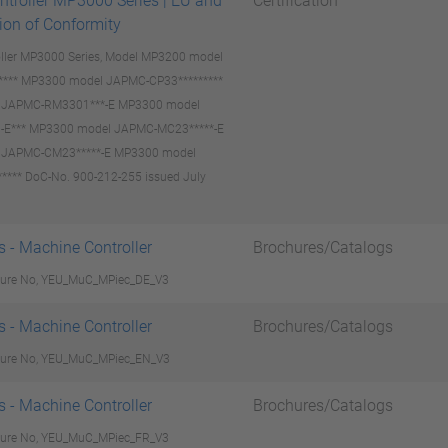
troller MP3000 Series | EU and
Certification
ion of Conformity
ller MP3000 Series, Model MP3200 model
***** MP3300 model JAPMC-CP33*********
 JAPMC-RM3301***-E MP3300 model
E*** MP3300 model JAPMC-MC23*****-E
 JAPMC-CM23*****-E MP3300 model
*** DoC-No. 900-212-255 issued July
s - Machine Controller
Brochures/Catalogs
chure No, YEU_MuC_MPiec_DE_V3
s - Machine Controller
Brochures/Catalogs
chure No, YEU_MuC_MPiec_EN_V3
s - Machine Controller
Brochures/Catalogs
chure No, YEU_MuC_MPiec_FR_V3