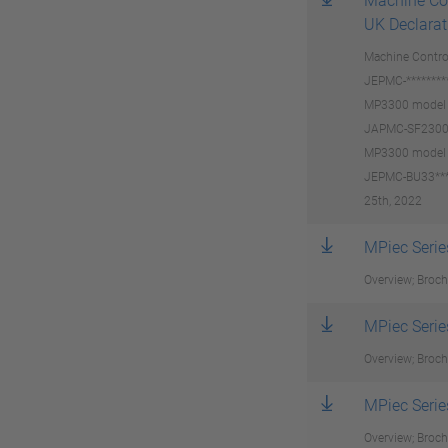
Machine Con
UK Declarat
Machine Contro
JEPMC-*******
MP3300 model
JAPMC-SF2300-
MP3300 model
JEPMC-BU33****
25th, 2022
MPiec Serie
Overview; Bro
MPiec Serie
Overview; Bro
MPiec Serie
Overview; Bro