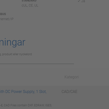
STANDARD
✓ Ja
cUL, CE, UL
DBUS
hernet/IP
ningar
, produkt eller nyckelord
Kategori
ith DC Power Supply, 1 Slot,
CAD/CAE
, CAD Files contain DXF, EDRAW, IGES,