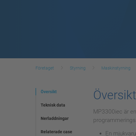
Företaget
Styrning
Maskinstyrning
Översik
Översikt
Teknisk data
MP3300iec är en 
Nerladdningar
programmeringsa
Relaterade case
En mjukvaru