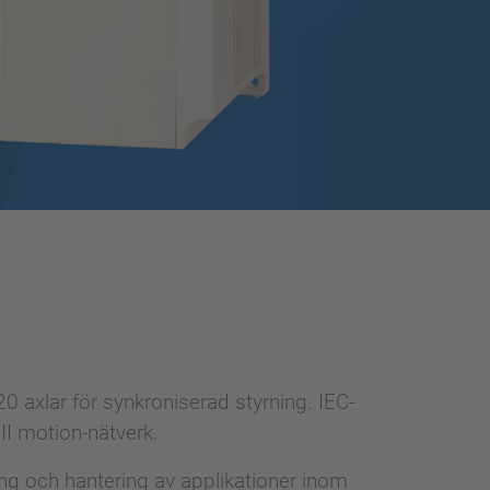
 axlar för synkroniserad styrning. IEC-
I motion-nätverk.
ng och hantering av applikationer inom