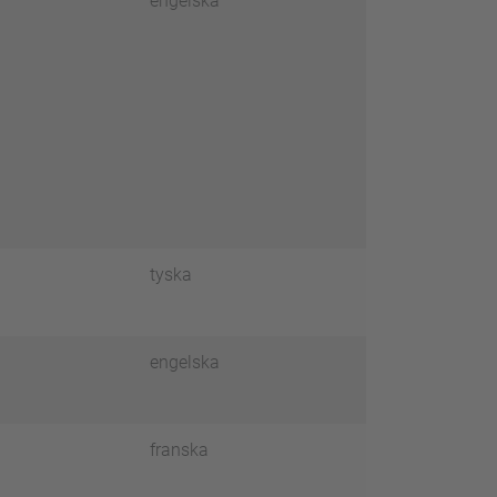
engelska
tyska
engelska
franska