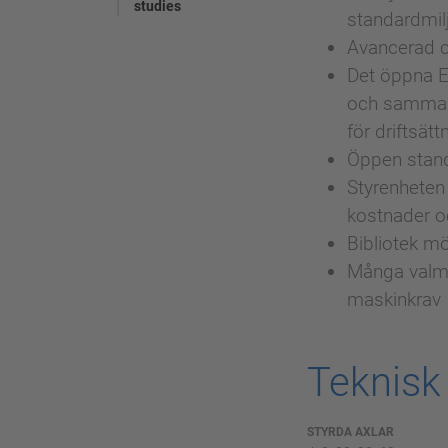
studies
standardmil
Avancerad c
Det öppna E
och samma p
för driftsätt
Öppen stand
Styrenheten 
kostnader o
Bibliotek mö
Många valmöj
maskinkrav
Teknisk
STYRDA AXLAR