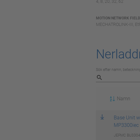
4, 8, 20, 32, 62
MOTION NETWORK FIEL
MECHATROLINK-III, Et
Nerladd
Sök efter namn, beteckning
Namn
Base Unit w
MP3300iec
JEPMC BU3304-E