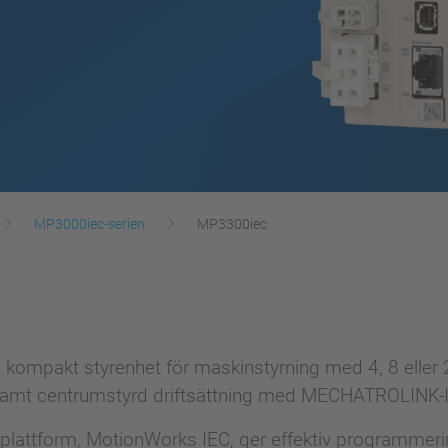
MP3000iec-serien
MP3300iec
t
kompakt styrenhet för maskinstyrning med 4, 8 eller 20
mt centrumstyrd driftsättning med MECHATROLINK-II
plattform, MotionWorks IEC, ger effektiv programmeri