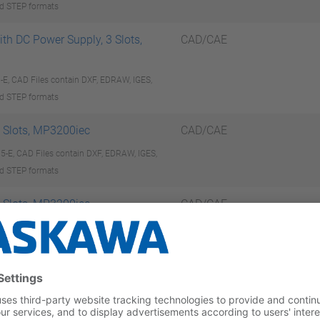
d STEP formats
ith DC Power Supply, 3 Slots,
CAD/CAE
, CAD Files contain DXF, EDRAW, IGES,
d STEP formats
5 Slots, MP3200iec
CAD/CAE
E, CAD Files contain DXF, EDRAW, IGES,
d STEP formats
8 Slots, MP3200iec
CAD/CAE
E, CAD Files contain DXF, EDRAW, IGES,
d STEP formats
it for MP3200
CAD/CAE
, CAD Files contain DXF, EDRAW, IGES,
d STEP formats