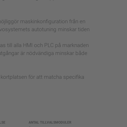
liggör maskinkonfiguration från en
vosystemets autotuning minskar tiden
s till alla HMI och PLC på marknaden
al utgångar är nödvändiga minskar både
 kortplatsen för att matcha specifika
LSE
ANTAL TILLVALSMODULER