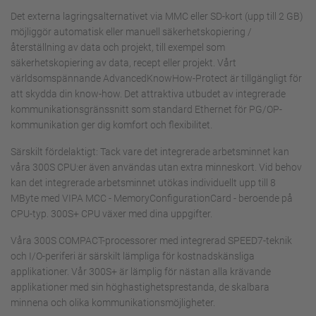
Det externa lagringsalternativet via MMC eller SD-kort (upp till 2 GB)
möjliggör automatisk eller manuell säkerhetskopiering /
återställning av data och projekt, till exempel som
säkerhetskopiering av data, recept eller projekt. Vårt
världsomspännande AdvancedKnowHow-Protect är tillgängligt för
att skydda din know-how. Det attraktiva utbudet av integrerade
kommunikationsgränssnitt som standard Ethernet för PG/OP-
kommunikation ger dig komfort och flexibilitet.
Särskilt fördelaktigt: Tack vare det integrerade arbetsminnet kan
våra 300S CPU:er även användas utan extra minneskort. Vid behov
kan det integrerade arbetsminnet utökas individuellt upp till 8
MByte med VIPA MCC - MemoryConfigurationCard - beroende på
CPU-typ. 300S+ CPU växer med dina uppgifter.
Våra 300S COMPACT-processorer med integrerad SPEED7-teknik
och I/O-periferi är särskilt lämpliga för kostnadskänsliga
applikationer. Vår 300S+ är lämplig för nästan alla krävande
applikationer med sin höghastighetsprestanda, de skalbara
minnena och olika kommunikationsmöjligheter.