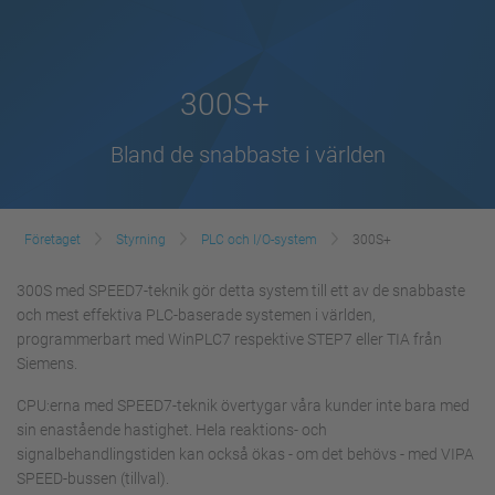
300S+
Bland de snabbaste i världen
Företaget
Styrning
PLC och I/O-system
300S+
300S med SPEED7-teknik gör detta system till ett av de snabbaste
och mest effektiva PLC-baserade systemen i världen,
programmerbart med WinPLC7 respektive STEP7 eller TIA från
Siemens.
CPU:erna med SPEED7-teknik övertygar våra kunder inte bara med
sin enastående hastighet. Hela reaktions- och
signalbehandlingstiden kan också ökas - om det behövs - med VIPA
SPEED-bussen (tillval).