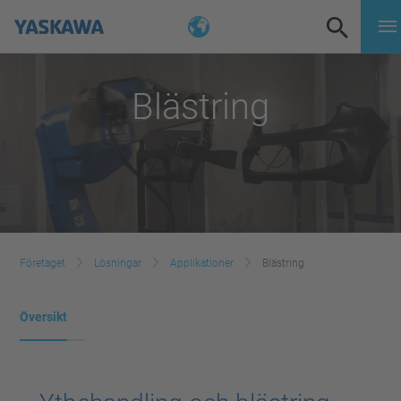
Blästring
Företaget
Lösningar
Applikationer
Blästring
Översikt