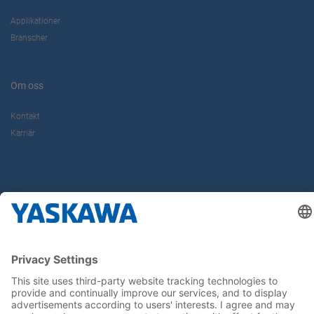
Applikationer
Branscher
Om oss
Kontakt
Karriär
Följ oss i sociala medier: