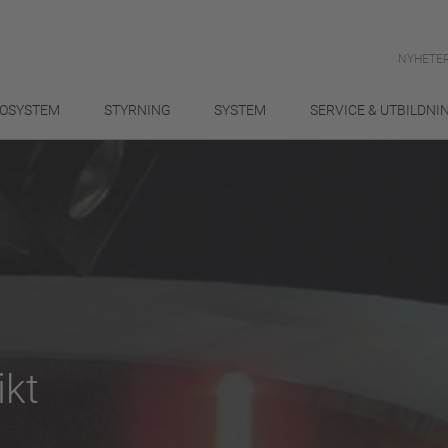
NYHETER
OSYSTEM
STYRNING
SYSTEM
SERVICE & UTBILDNI
ikt