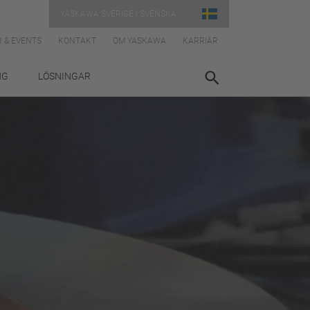
YASKAWA SVERIGE | SVENSKA
 & EVENTS
KONTAKT
OM YASKAWA
KARRIÄR
NG
LÖSNINGAR