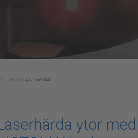
Härdning av laserskikt
Laserhärda ytor med