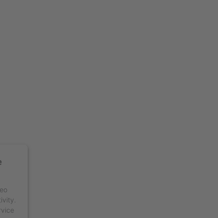
e
deo
ivity.
rvice