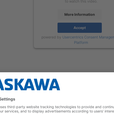
to watch this video.
More Information
Accept
powered by
Usercentrics Consent Manage
Platform