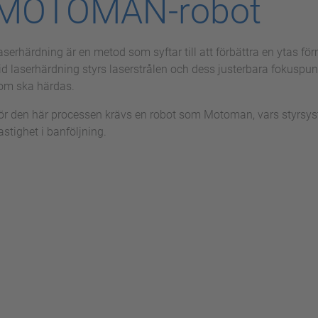
MOTOMAN-robot
aserhärdning är en metod som syftar till att förbättra en ytas fö
id laserhärdning styrs laserstrålen och dess justerbara fokuspun
om ska härdas.
ör den här processen krävs en robot som Motoman, vars styrsys
astighet i banföljning.