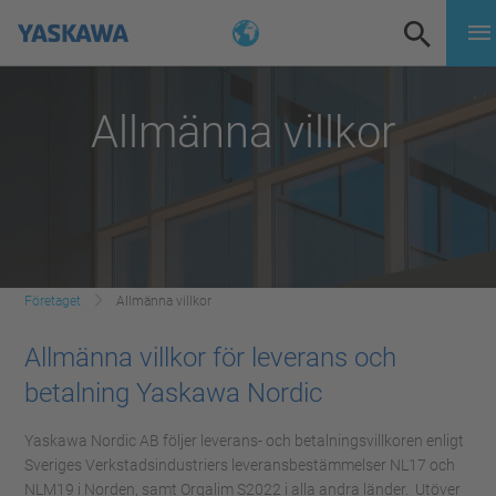
Allmänna villkor
Företaget
Allmänna villkor
Allmänna villkor för leverans och
betalning Yaskawa Nordic
Yaskawa Nordic AB följer leverans- och betalningsvillkoren enligt
Sveriges Verkstadsindustriers leveransbestämmelser NL17 och
NLM19 i Norden, samt Orgalim S2022 i alla andra länder. Utöver