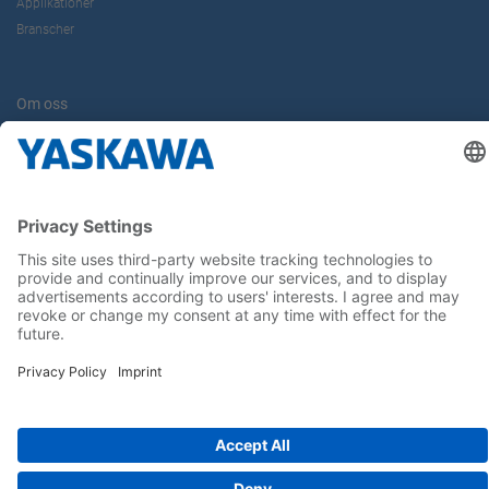
Applikationer
Branscher
Om oss
Kontakt
Karriär
Följ oss i sociala medier:
Hem
Allmänna villkor
Avtryck
Sekretess
Cookie Choices