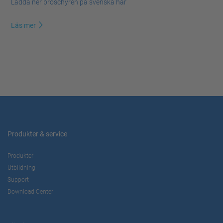
Ladda ner broschyren på svenska här
Läs mer
Produkter & service
Produkter
Utbildning
Support
Download Center