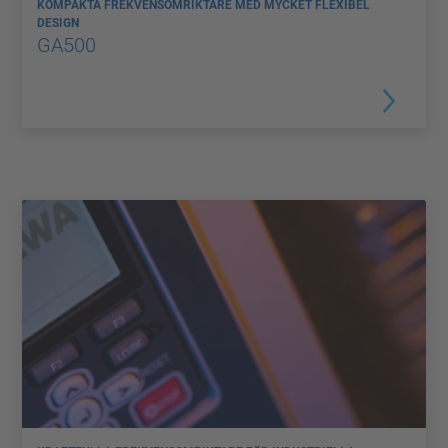
KOMPAKTA FREKVENSOMRIKTARE MED MYCKET FLEXIBEL
DESIGN
GA500