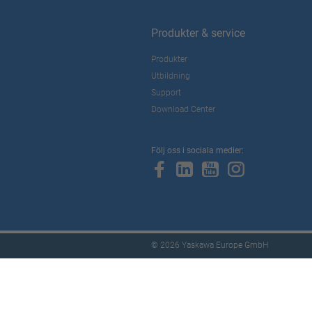
Produkter & service
Produkter
Utbildning
Support
Download Center
Följ oss i sociala medier:
© 2026 Yaskawa Europe GmbH