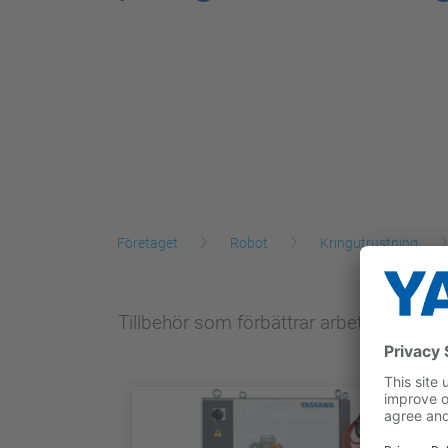
Företaget
Robot
Kringutrustning
Tillbehör som förbättrar arbetssäkerhe