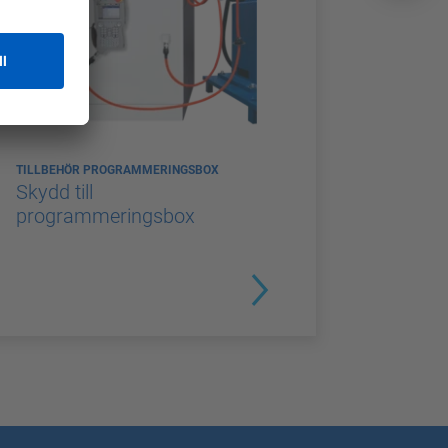
TILLBEHÖR PROGRAMMERINGSBOX
Skydd till
programmeringsbox