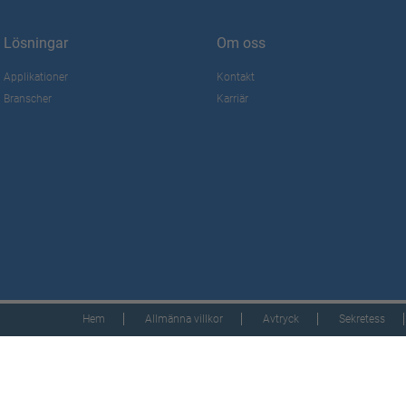
Lösningar
Om oss
Applikationer
Kontakt
Branscher
Karriär
Hem
Allmänna villkor
Avtryck
Sekretess