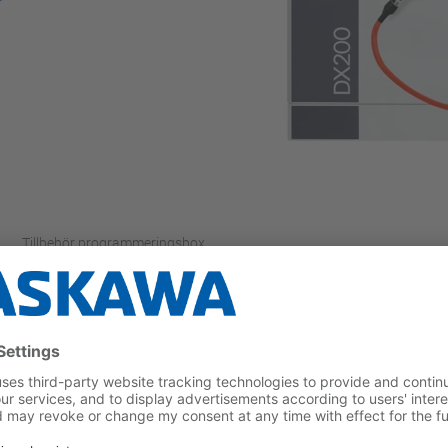
Tillbehör programmeringsbox
ten i produktionsområdet och förebygger olyckor.