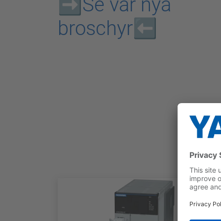
➡️
Se vår nya
broschyr
⬅️