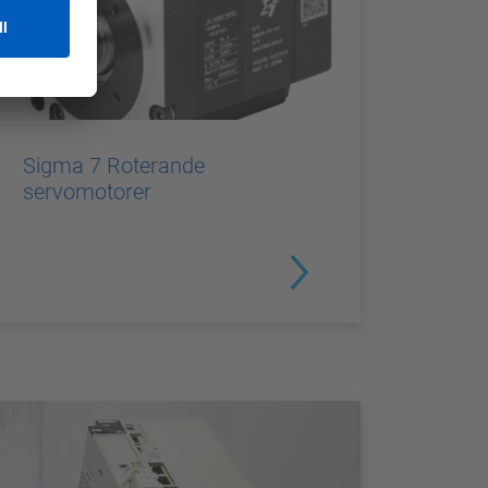
Sigma 7 Roterande
servomotorer