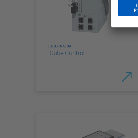
EXTERN SIDA
iCube Control