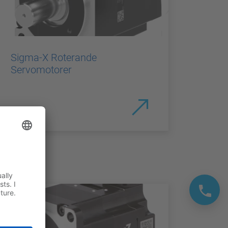
Sigma-X Roterande
Servomotorer