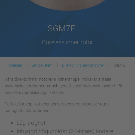
SGM7E
Coreless inner rotor
Företaget
Servosystem
Direktdrivna servomotorer
SGM7E
Våra direktdrivna motorer eliminerar spel, minskar antalet
mekaniska komponenter och ger ett styvt mekaniskt system för
mycket dynamiska applikationer.
Perfekt för applikationer som kräver jämna rörelser utan
hastighetsfluktuationer.
Låg tröghet
Inbyggd högupplöst (24-bitars) kodare