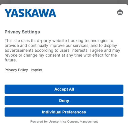
SGM7E
SGM7E-17DFA11
ENCODER TYPE
NOMINELLT VRIDMOMENT
Incremental
17 Nm
SGM7E
SGM7E-25DFA11