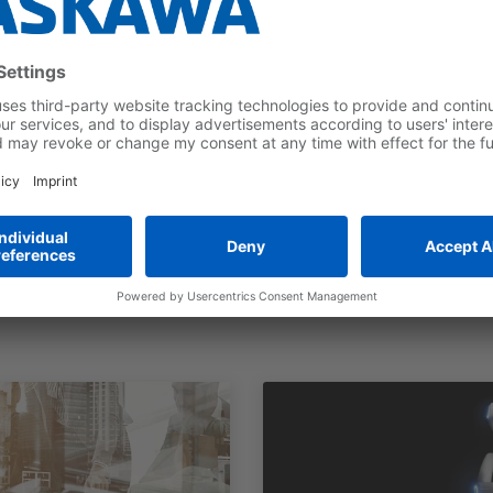
References
Sustainability