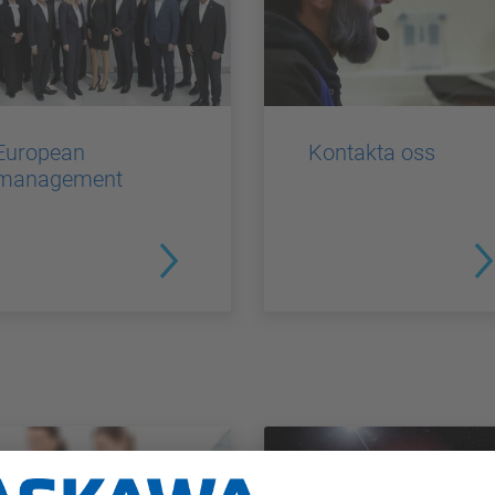
European
Kontakta oss
management