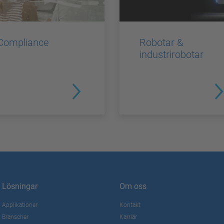
Compliance
Robotar &
industrirobotar
Lösningar
Om oss
Applikationer
Kontakt
Branscher
Karriär