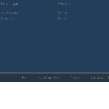
Lösningar
Om oss
Applikationer
Kontakt
Branscher
Karriär
Hem
Allmänna villkor
Avtryck
Sekretess