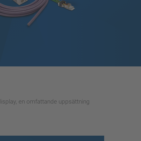
isplay, en omfattande uppsättning