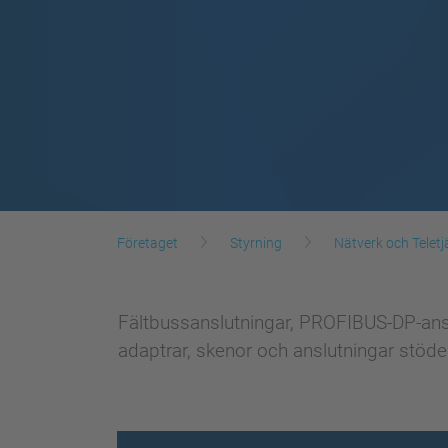
Företaget
Styrning
Nätverk och Teletj
Fältbussanslutningar, PROFIBUS-DP-ansl
adaptrar, skenor och anslutningar stö