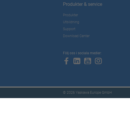
Produkter & service
Produkter
Utbildning
Support
Download Center
Följ oss i sociala medier:
© 2026 Yaskawa Europe GmbH