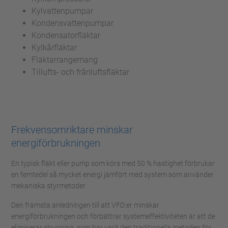
Kylvattenpumpar
Kondensvattenpumpar
Kondensatorfläktar
Kylkårfläktar
Fläktarrangemang
Tillufts- och frånluftsfläktar
Frekvensomriktare minskar
energiförbrukningen
En typisk fläkt eller pump som körs med 50 % hastighet förbrukar
en femtedel så mycket energi jämfört med system som använder
mekaniska styrmetoder.
Den främsta anledningen till att VFD:er minskar
energiförbrukningen och förbättrar systemeffektiviteten är att de
eliminerar strypning, som har varit den traditionella metoden för