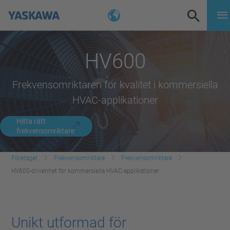
HV600
Frekvensomriktaren för kvalitet i kommersiella
HVAC-applikationer
Hitta rätt
frekvensomriktare
Företaget
Frekvensomriktare
Frekvensomriktare
HV600-drivenhet för kommersiella HVAC-applikationer
Unikt utformad för