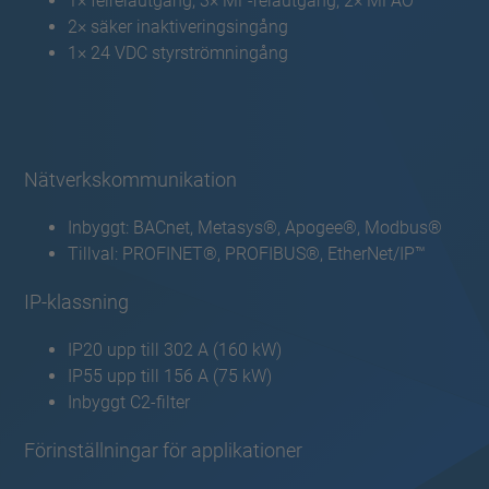
1× felreläutgång, 3× MF-reläutgång, 2× MFAO
2× säker inaktiveringsingång
1× 24 VDC styrströmningång
Nätverkskommunikation
Inbyggt: BACnet, Metasys®, Apogee®, Modbus®
Tillval: PROFINET®, PROFIBUS®, EtherNet/IP™
IP-klassning
IP20 upp till 302 A (160 kW)
IP55 upp till 156 A (75 kW)
Inbyggt C2-filter
Förinställningar för applikationer