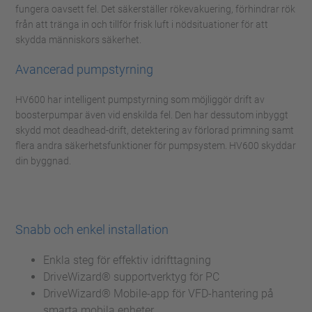
fungera oavsett fel. Det säkerställer rökevakuering, förhindrar rök
från att tränga in och tillför frisk luft i nödsituationer för att
skydda människors säkerhet.
Avancerad pumpstyrning
HV600 har intelligent pumpstyrning som möjliggör drift av
booster­pumpar även vid enskilda fel. Den har dessutom inbyggt
skydd mot deadhead-drift, detektering av förlorad primning samt
flera andra säkerhetsfunktioner för pump­system. HV600 skyddar
din byggnad.
Snabb och enkel installation
Enkla steg för effektiv idrifttagning
DriveWizard® supportverktyg för PC
DriveWizard® Mobile-app för VFD-hantering på
smarta mobila enheter