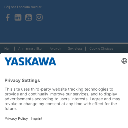
Följ oss i sociala medier:
Hem
Allmänna villkor
Avtryck
Sekretess
Cookie Choices
Whistleblowing
Yaskawa Europe GmbH