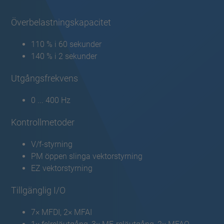
Överbelastningskapacitet
110 % i 60 sekunder
140 % i 2 sekunder
Utgångsfrekvens
0 ... 400 Hz
Kontrollmetoder
V/f-styrning
PM öppen slinga vektorstyrning
EZ vektorstyrning
Tillgänglig I/O
7× MFDI, 2× MFAI