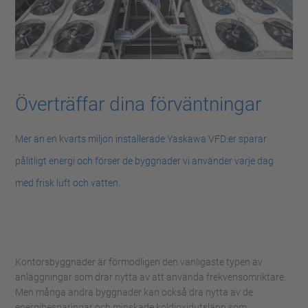
Överträffar dina förväntningar
Mer än en kvarts miljon installerade Yaskawa VFD:er sparar
pålitligt energi och förser de byggnader vi använder varje dag
med frisk luft och vatten.
Kontorsbyggnader är förmodligen den vanligaste typen av
anläggningar som drar nytta av att använda frekvensomriktare.
Men många andra byggnader kan också dra nytta av de
energibesparingar och minskade koldioxidutsläpp som