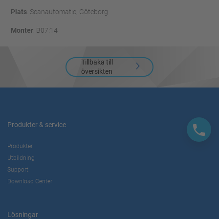
Plats
: Scanautomatic, Göteborg
Monter
: B07:14
Tillbaka till
översikten
Produkter & service
Produkter
Utbildning
Support
Download Center
Lösningar