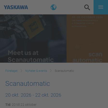
Företaget
Nyheter & events
Scanautomatic
Scanautomatic
20 okt. 2026
-
22 okt. 2026
Tid
: 20 till 22 oktober